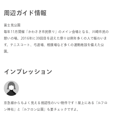
建築時期
1988.02.29
構造と階数
本棟：鉄筋コンクリート・鉄骨鉄筋コンクリー
周辺ガイド情報
ト・鉄骨造陸屋根地下2階付12階建
駐車場棟：鉄筋コンクリート造地下3階建
地積
2
富士見公園
15,710.29m
毎年11月開催「かわさき市民祭り」のメイン会場となる、川崎市民の
用途地域
商業地域
憩いの場。2016年に39回目を迎えた祭りは例年多くの人で賑わいま
延床面積
2
本棟：88,818.38m
す。テニスコート、弓道場、相撲場など多くの運動施設を備えた公
2
駐車場棟：5,705.63m
園。
テナント数
66
稼働率
100％
物件、テナントHP
川崎ルフロン
インプレッション
※本棟を共有し（持分割合97.22%）、駐車場棟を単独で所有しています。本棟の建
物共有者が有する持分割合2.78%について、建物共有者より賃借しています。
Google map
京急線からもよく見える視認性のいい物件です！屋上にある「ルフロ
ン神社」と「ルフロン公園」も要チェックですよ。