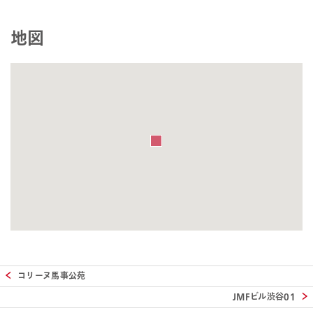
地図
コリーヌ馬事公苑
JMFビル渋谷01