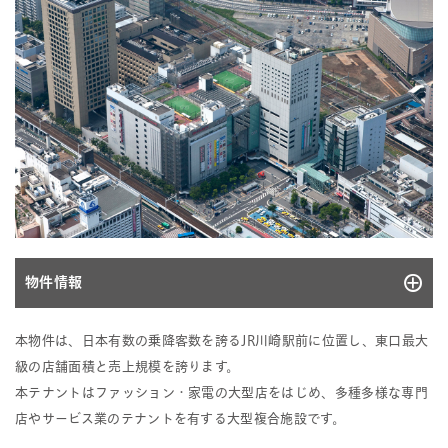
物件情報
10036
本物件は、日本有数の乗降客数を誇るJR川崎駅前に位置し、東口最大
所在地
神奈川県川崎市川崎区日進町1番地11他
級の店舗面積と売上規模を誇ります。
取得価格
30,000百万円
本テナントはファッション・家電の大型店をはじめ、多種多様な専門
店やサービス業のテナントを有する大型複合施設です。
取得年月日
2013.10.07