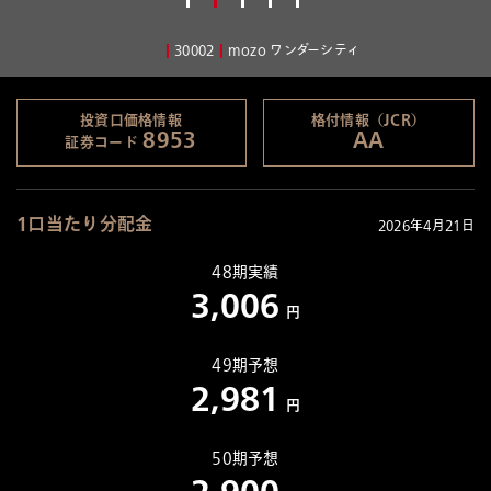
投資口・各種手続
発行登録書関連書類 （投資法人債券）
負債の概要
投資主総会
30002
mozo ワンダーシティ
発行登録書関連書類 （投資証券）
借入金・投資法人債の状況
投資口及び主な投資主に関する情報
アナリストカバレッジ
不動産投資信託証券の発行者 等の運用体制等に関する報告
名義書換について
書
投資口価格情報
格付情報（JCR）
IRスケジュール
8953
AA
証券コード
投資主・投資法人債権者の権利
規約
投資家向けイベント・メディア掲載
課税上の取扱い
JMF初心者のためのウェブサイトマップ
1口当たり分配金
2026年4月21日
ディスクロージャーポリシー
48期実績
3,006
合併について
円
49期予想
2,981
円
50期予想