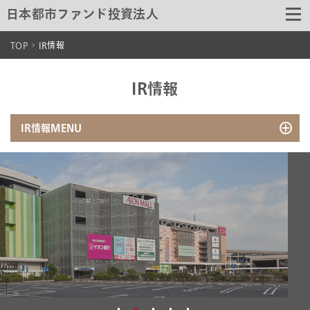
日本都市ファンド投資法人
TOP
IR情報
IR情報
IR情報MENU
IR・PRニュース
決算発表・動画
IRライブラリ
分配金について
IRライブラリ一覧
財務状況
臨時報告書関連書類
格付情報
有価証券届出書関連書類
財務ハイライト