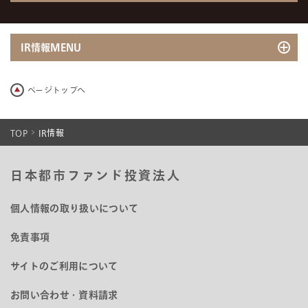
IR情報MENU
IR・PRニュース
ページトップへ
決算発表・動画
IRライブラリ
TOP
IR情報
分配金について
IRライブラリ一覧
日本都市ファンド投資法人
財務状況
臨時報告書関連書類
格付情報
個人情報の取り扱いについて
有価証券届出書関連書類
財務ハイライト
投資口・各種手続
免責事項
発行登録書関連書類 （投資法人債券）
負債の概要
投資主総会
発行登録書関連書類 （投資証券）
借入金・投資法人債の状況
投資口及び主な投資主に関する情報
サイトのご利用について
アナリストカバレッジ
不動産投資信託証券の発行者 等の運用体制等に関する報告
名義書換について
お問い合わせ・資料請求
書