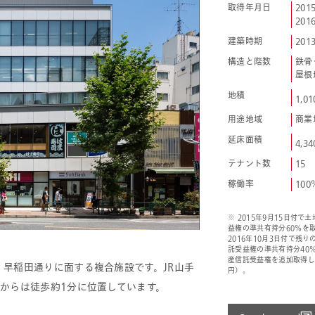
取得年月日
2015
2016
建築時期
2013
構造と階数
鉄骨
屋根
地積
1,01
用途地域
商業
延床面積
4,34
テナント数
15
稼働率
100
※ 2015年9月15日付
益権の準共有持分60％を取
2016年10月3日付で残
託受益権の準共有持分40
産信託受益権を追加取得しま
早稲田通りに面する複合施設です。JR山手
円）。
からは徒歩約1分に位置しています。