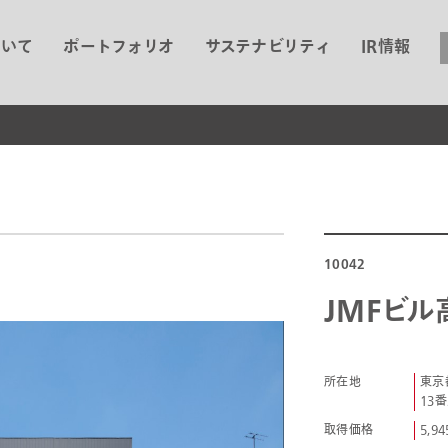
ついて
ポートフォリオ
サステナビリティ
IR情報
10042
JMFビル
所在地
東京
13番
取得価格
5,9