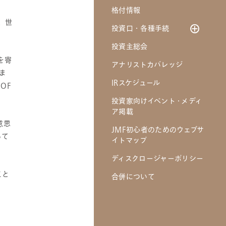
格付情報
有価証券届出書関連書
財務ハイライト
、世
類
投資口・各種手続
負債の概要
発行登録書関連書類
投資主総会
借入金・投資法人債の
投資口及び主な投資主
（投資法人債券）
状況
に関する情報
を寄
アナリストカバレッジ
発行登録書関連書類
ま
名義書換について
（投資証券）
IRスケジュール
OF
投資主・投資法人債権
不動産投資信託証券の
投資家向けイベント・メディ
者の権利
発行者 等の運用体制等
ア掲載
に関する報告書
意思
課税上の取扱い
JMF初心者のためのウェブサ
って
規約
イトマップ
ディスクロージャーポリシー
こと
合併について