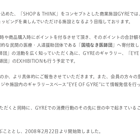
た、「SHOP & THINK」をコンセプトとした商業施設GYREでは
ョッピングを楽しんでいただける施設となるよう目指しております。
館時や商品購入時にポイントを付与させて頂き、そのポイントの合計額
際的な民間の医療・人道援助団体である「
国境なき医師団
」へ寄付致し
団」の活動を広く知っていただく為に、GYREのギャラリー、「EYE 
団」のEXHIBITIONも行う予定です。
るのか、より具体的にご報告させていただきます。また、会員の方々の
施設内のギャラリースペース”EYE OF GYRE”にて情報発信を行
いただくと同時に、GYREでの消費行動のその先に世の中で起きている
” と呼ぶこととし、2008年2月22日より開始致しました。