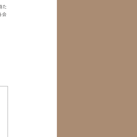
持た
各会