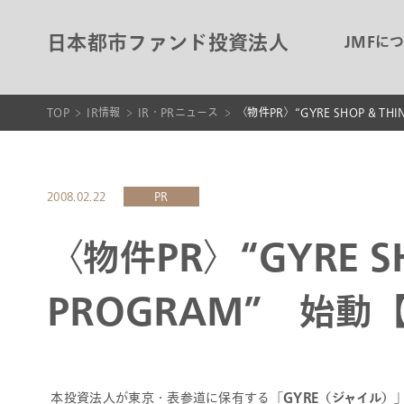
日本都市ファンド投資法人
JMFに
TOP
IR情報
IR・PRニュース
〈物件PR〉“GYRE SHOP & T
2008.02.22
PR
〈物件PR〉“GYRE SH
PROGRAM” 始動
本投資法人が東京・表参道に保有する「
GYRE（ジャイル）