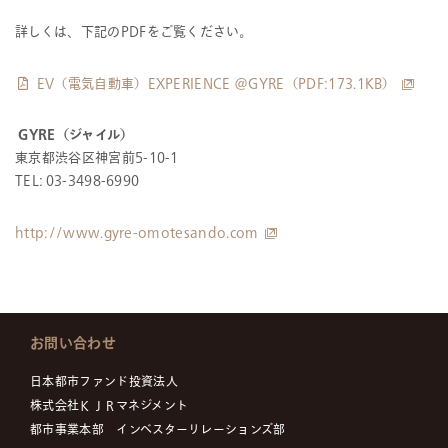
詳しくは、下記のPDFをご覧ください。
EV（電気自動車）EXPERIENCE @GYRE（PDF:173.1KB）
GYRE（ジャイル）
東京都渋谷区神宮前5-10-1
TEL: 03-3498-6990
http://www.gyre-omotesando.com
お問い合わせ
日本都市ファンド投資法人
株式会社ＫＪＲマネジメント
都市事業本部 インベスターリレーションズ部